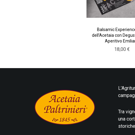
Balsamic Experienc
dell’Acetaia con Degus
Aperitivo Emili
18,00
€
L’Agritu
campag
Tra vign
una cort
storiche