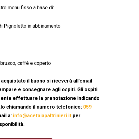
tro menu fisso a base di:
 di Pignoletto in abbinamento
mbrusco, caffè e coperto
cquistato il buono si riceverà all’email
ampare e consegnare agli ospiti. Gli ospiti
ente effettuare la prenotazione indicando
alo chiamando il numero telefonico:
059
ail a:
info@acetaiapaltrinieri.it
per
sponibilità.