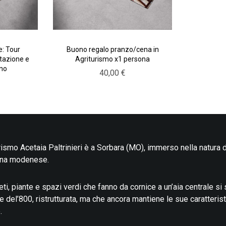
e: Tour
Buono regalo pranzo/cena in
tazione e
Agriturismo x1 persona
ano
40,00
€
rismo Acetaia Paltrinieri è a Sorbara (MO), immerso nella natura d
na modenese.
eti, piante e spazi verdi che fanno da cornice a un’aia centrale si
e del’800, ristrutturata, ma che ancora mantiene le sue caratteris
.