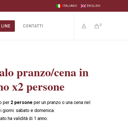
ITALIANO
ENGLISH
0
 LINE
CONTATTI
alo pranzo/cena in
mo x2 persone
o per
2 persone
per un pranzo o una cena nel
i giorni: sabato e domenica.
ato ha validità di 1 anno.