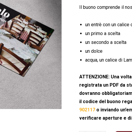
Il buono comprende il nos
un entrè con un calice
un primo a scelta
un secondo a scelta
un dolce
acqua, un calice di La
ATTENZIONE: Una volta a
registrata un PDF da st
dovranno obbligatoriam
il codice del buono reg
902117
o inviando un’em
verificare aperture e di