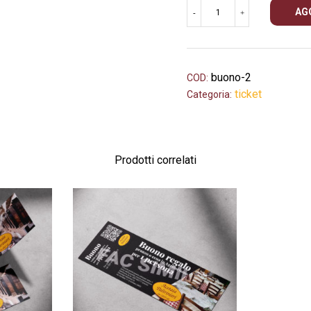
Buono
AG
-
+
regalo
pranzo/cena
in
Agriturismo
buono-2
COD:
x2
ticket
Categoria:
persone
quantità
Prodotti correlati