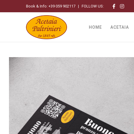
Book & Info:
+39 059 902117
| FOLLOW US:
HOME
ACETAIA