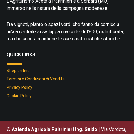
L’Agriturismo Acetaia Paltrinieri è a Sorbara (MO),
immerso nella natura della campagna modenese.
Tra vigneti, piante e spazi verdi che fanno da cornice a
un’aia centrale si sviluppa una corte del’800, ristrutturata,
ma che ancora mantiene le sue caratteristiche storiche.
QUICK LINKS
Shop on line
Termini e Condizioni di Vendita
Privacy Policy
Cookie Policy
©
Azienda Agricola Paltrinieri Ing. Guido
| Via Verdeta,