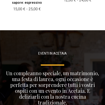
12,00
€
-
24,00
€
sapore: espressivo
di
Fascia
15,00
€
-
25,00
€
prezzo:
di
da
prezzo:
12,00 €
da
a
15,00 €
24,00 €
a
25,00 €
EVENTI IN ACETAIA
Un compleanno speciale, un matrimonio,
una festa di laurea, ogni occasione è
perfetta per sorprendere tutti i vostri
ospiti con un evento in Acetaia. E
deliziarli con la nostra cucina
tradizionale.