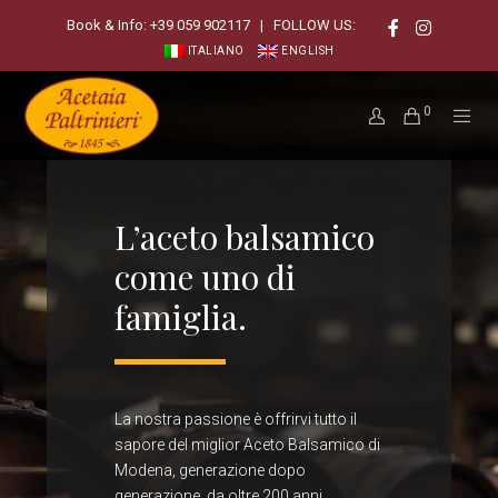
Book & Info:
+39 059 902117
| FOLLOW US:
ITALIANO
ENGLISH
0
L’aceto balsamico
come uno di
famiglia.
La nostra passione è offrirvi tutto il
sapore del miglior Aceto Balsamico di
Modena, generazione dopo
generazione, da oltre 200 anni.