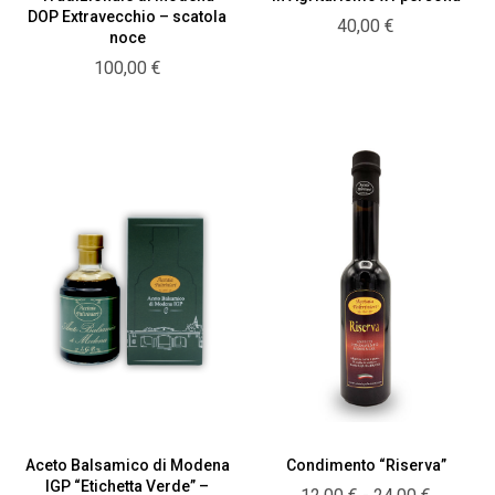
DOP Extravecchio – scatola
40,00
€
noce
100,00
€
Aceto Balsamico di Modena
Condimento “Riserva”
IGP “Etichetta Verde” –
Fascia