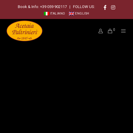
Book & Info:
+39 059 902117
| FOLLOW US:
ITALIANO
ENGLISH
0