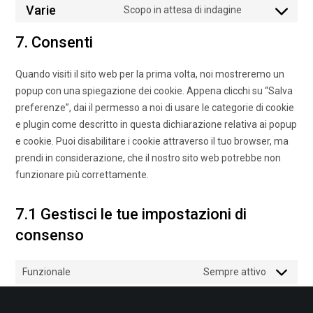
to
Varie
Scopo in attesa di indagine
google-
Consent
service
fonts
to
7. Consenti
sourcebuster
service
js
varie
Quando visiti il sito web per la prima volta, noi mostreremo un
popup con una spiegazione dei cookie. Appena clicchi su “Salva
preferenze”, dai il permesso a noi di usare le categorie di cookie
e plugin come descritto in questa dichiarazione relativa ai popup
e cookie. Puoi disabilitare i cookie attraverso il tuo browser, ma
prendi in considerazione, che il nostro sito web potrebbe non
funzionare più correttamente.
7.1 Gestisci le tue impostazioni di
consenso
Funzionale
Sempre attivo
Preferences
Preferenc