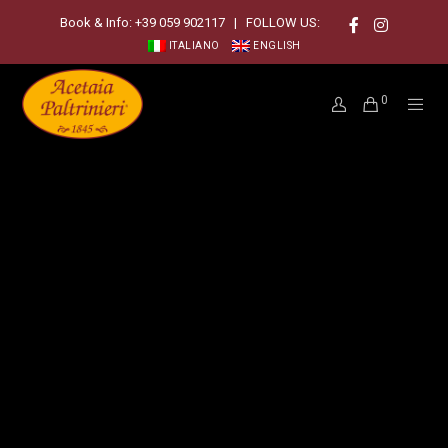
Book & Info:
+39 059 902117
| FOLLOW US:
ITALIANO
ENGLISH
0