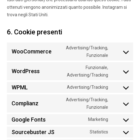
ottenuti vengono anonimizzati quanto possibile. Instagram si
trova negli Stati Uniti.
6. Cookie presenti
Advertising/Tracking,
WooCommerce
Consent
Funzionale
to
Funzionale,
service
WordPress
Consent
Advertising/Tracking
woocommerc
to
WPML
Advertising/Tracking
service
Consent
wordpress
to
Advertising/Tracking,
Complianz
service
Consent
Funzionale
wpml
to
Google Fonts
Marketing
service
Consent
complianz
to
Sourcebuster JS
Statistics
Consent
service