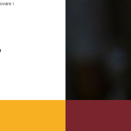
ovare i
9