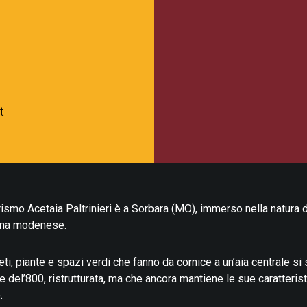
t
rismo Acetaia Paltrinieri è a Sorbara (MO), immerso nella natura d
na modenese.
eti, piante e spazi verdi che fanno da cornice a un’aia centrale si
e del’800, ristrutturata, ma che ancora mantiene le sue caratteris
.