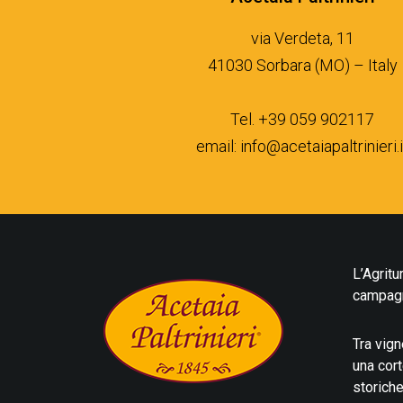
via Verdeta, 11
41030 Sorbara (MO) – Italy
Tel. +39 059 902117
email:
info@acetaiapaltrinieri.i
L’Agritu
campag
Tra vign
una cort
storiche